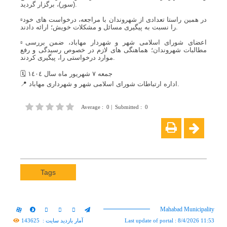
(سور)، برگزار گردید.
▫️در همین راستا تعدادی از شهروندان با مراجعه، درخواست های خود
را نسبت به پیگیری مسائل و مشکلات خویش؛ ارائه دادند.
▫️اعضای شورای اسلامی شهر و شهردار مهاباد، ضمن بررسی
مطالبات شهروندان؛ هماهنگی های لازم در خصوص رسیدگی و رفع
موارد درخواستی را، پیگیری کردند.
🗓 جمعه ٧ شهریور ماە سال ١٤٠٤
📍 اداره ارتباطات شورای اسلامی شهر و شهرداری مهاباد.
Average
:
0
|
Submitted
:
0
Tags
Mahabad Municipality
Last update of portal : 8/4/2026 11:53
آمار بازدید سایت :
143625