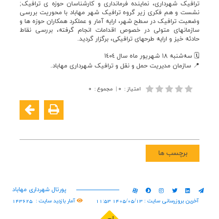
ترافیک شهرداری، نمایندە فرمانداری و کارشناسان حوزە ی ترافیک;
نشست و هم فکری زیر گروه ترافیک شهر مهاباد با محوریت بررسی
وضعیت ترافیک در سطح شهر، ارایه آمار و عملکرد همکاران حوزه ها و
سازمانهای متولی در خصوص اقدامات انجام گرفته، بررسی نقاط
حادثه خیز و ارایه طرحهای ترافیکی، برگزار گردید.
🗓 سەشنبە ١٨ شهریور ماه سال ١٤٠٤
📍 سازمان مدیریت حمل و نقل و ترافیک شهرداری مهاباد.
امتیاز
:
۰
|
مجموع
:
۰
برچسب ها
پورتال شهرداری مهاباد
آخرین بروزرسانی سایت : 1405/05/13 11:53
آمار بازدید سایت :
143625