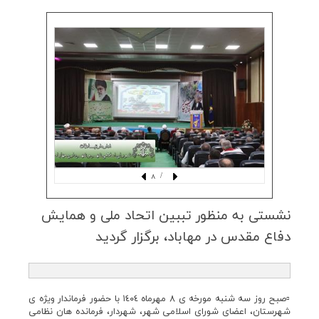
/ 8
نشستی بە منظور تببین اتحاد ملی و همایش
دفاع مقدس در مهاباد، برگزار گردید
▫️صبح روز سە شنبە مورخە ی ٨ مهرماە ١٤٠٤ با حضور فرماندار ویژه ی
شهرستان، اعضای شورای اسلامی شهر، شهردار، فرمانده هان نظامی