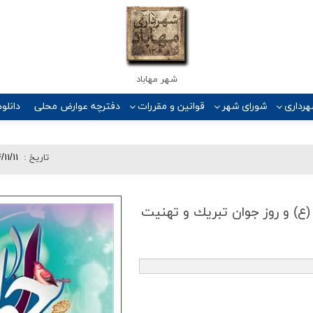
شهر مهاباد
رداری
شورای شهر
قوانین و مقررات
دفترچه عوارض محلی
دانلود
تاريخ :
/۱۱/۱۱
(ع) و روز جوان تبریك و تهنیت